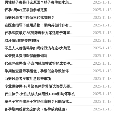
2025-11-13
男性精子稀是什么原因？精子稀薄如水怎么调理？
2025-11-13
怀孕3周hcg正常值参考范围
2025-11-13
白癜风患者可以做三代试管吗？
2025-11-13
在医生指导下使用药物！果纳芬促排卵有什么注意事项！
2025-11-13
代孕医院最好-试管降调长方案适用于哪些人？试管婴儿降调长方案
2025-11-13
取环做b超需要憋尿吗
2025-11-13
不是人人都能喝孕妇喝绿豆汤有这4大禁忌
2025-11-13
试管婴儿费用医保能报销吗
2025-11-13
代生包生男孩-子宫内膜结核试管的成功率有多少,子宫内膜结核能做试管婴儿吗?！
2025-11-13
孕期检查显示孕酮低，孕酮低会导致胎停吗？
2025-11-13
白癜风患者应该注意哪些事项
2025-11-13
专业供卵网-16号染色体异常做试管婴儿要注意什么(16号染色体异常可以治疗吗)
2025-11-13
代生孩子-女性抗核抗体阳性1-100影响怀孕么
2025-11-13
单角子宫并残角子宫能生育吗？只能做试管婴儿吗？
2025-11-13
备孕期间感冒怎么解决（备孕成功经验）