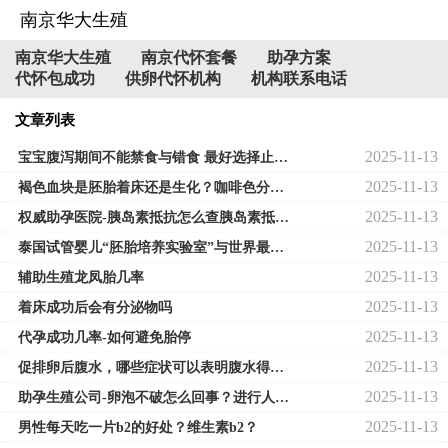
南京华大生殖
南京华大生殖
南京代怀套餐
助孕方案
代怀包成功
供卵代怀机构
机构联系电话
文章列表
2025-11-13
宝宝腹泻期间不能禁食与错食 最好选择止泻奶粉
2025-11-13
褐色血块是胚胎着床还是生化？咖啡色分泌物是着床成功了还是失败？
2025-11-13
权威助孕医院-胰岛素抵抗怎么查胰岛素抵抗查哪几项
2025-11-13
泰国试管婴儿“胚胎培养实验室”与世界最先进
2025-11-13
辅助生殖龙凤胎几率
2025-11-13
着床成功后会有分泌物吗
2025-11-13
代孕成功几率-如何避免胎停
2025-11-13
促排卵后腹水，哪些症状可以表明腹水得到了改善？
2025-11-13
助孕生殖公司-卵泡不破怎么回事？进行人工穿刺促使卵子排出
2025-11-13
男性每天吃一片b2的好处？维生素b2？